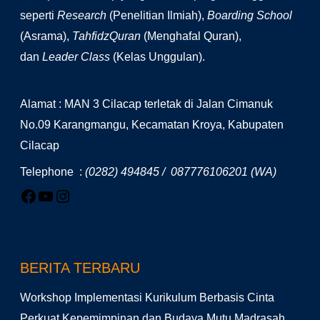
seperti
Research
(Penelitian Ilmiah),
Boarding School
(Asrama),
TahfidzQuran
(Menghafal Quran),
dan
Leader Class
(Kelas Unggulan).
Alamat : MAN 3 Cilacap terletak di Jalan Cimanuk
No.09 Karangmangu, Kecamatan Kroya, Kabupaten
Cilacap
Telephone :
(0282) 494845 / 087776106201 (WA)
BERITA TERBARU
Workshop Implementasi Kurikulum Berbasis Cinta
Perkuat Kepemimpinan dan Budaya Mutu Madrasah