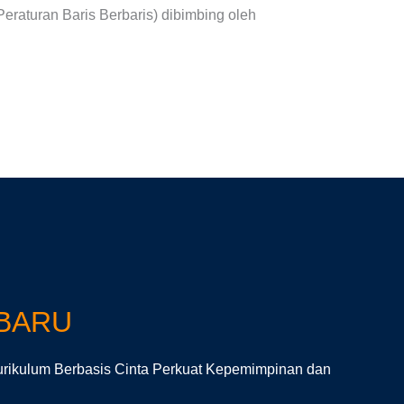
eraturan Baris Berbaris) dibimbing oleh
RBARU
rikulum Berbasis Cinta Perkuat Kepemimpinan dan