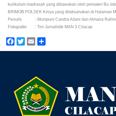
kurikulum madrasah yang dibawakan oleh pemateri Bu istiq
BRIMOB POLSEK Kroya yang dilaksanakan di Halaman M
Penulis : Mumpuni Candra Ailani dan Almaira Rahm
Fotografer : Tim Jurnalistik MAN 3 Cilacap
Facebook
Twitter
Email
Share
Facebook
YouTube
Instagram