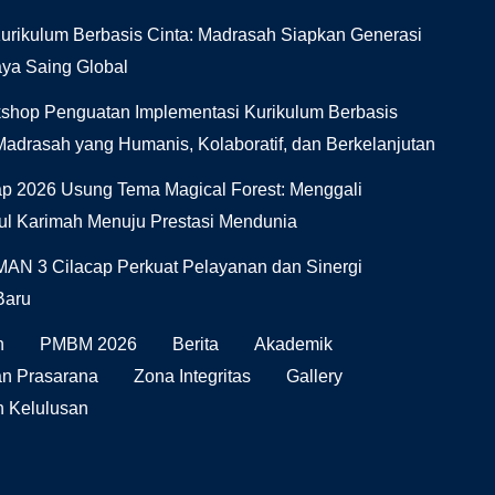
urikulum Berbasis Cinta: Madrasah Siapkan Generasi
aya Saing Global
shop Penguatan Implementasi Kurikulum Berbasis
adrasah yang Humanis, Kolaboratif, dan Berkelanjutan
2026 Usung Tema Magical Forest: Menggali
kul Karimah Menuju Prestasi Mendunia
MAN 3 Cilacap Perkuat Pelayanan dan Sinergi
Baru
h
PMBM 2026
Berita
Akademik
an Prasarana
Zona Integritas
Gallery
 Kelulusan