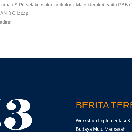
omah S.Pd selaku waka kurikulum. Materi terakhir yaitu PBB (P
AN 3 Cilacap.
adina
BERITA TE
Workshop Implementasi Ku
Budaya Mutu Madrasah