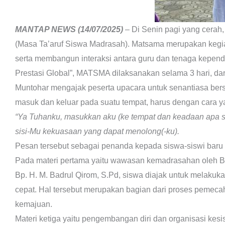
MANTAP NEWS (14/07/2025)
– Di Senin pagi yang cera
(Masa Ta’aruf Siswa Madrasah). Matsama merupakan keg
serta membangun interaksi antara guru dan tenaga kepen
Prestasi Global”, MATSMA dilaksanakan selama 3 hari, dar
Muntohar mengajak peserta upacara untuk senantiasa bers
masuk dan keluar pada suatu tempat, harus dengan cara yan
“Ya Tuhanku, masukkan aku (ke tempat dan keadaan apa sa
sisi-Mu kekuasaan yang dapat menolong(-ku).
Pesan tersebut sebagai penanda kepada siswa-siswi baru 
Pada materi pertama yaitu wawasan kemadrasahan oleh Bp. 
Bp. H. M. Badrul Qirom, S.Pd, siswa diajak untuk melakuk
cepat. Hal tersebut merupakan bagian dari proses pemec
kemajuan.
Materi ketiga yaitu pengembangan diri dan organisasi kes