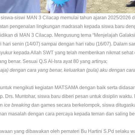
h, siswa-siswi MAN 3 Cilacap memulai tahun ajaran 2025/20
iatan pengenalan lingkungan madrasah kepada siswa baru d
didikan di MAN 3 Cilacap. Mengusung tema “Menjelajah Galaks
i hari senin (14/07) sampai dengan hari rabu (16/07). Dalam 
yukur kepada Allah SWT yang telah memberikan nikmat sehat d
g benar. Sesuai Q.S Al-Isra ayat 80 yang artinya;
ja) dengan cara yang benar, keluarkan (pula) aku dengan cara
untuk mengikuti kegiatan MATSAMA dengan baik serta didasari 
Drs. Muntohar, siswa baru diberi pesan untuk disiplin waktu.
an
ice breaking
dan games secara berkelompok, siswa ditugaskan
ahan masalah dengan cara percaya kepada teman dan saling be
iswaan yang dibawakan oleh pemateri Bu Hartini S.Pd selaku w