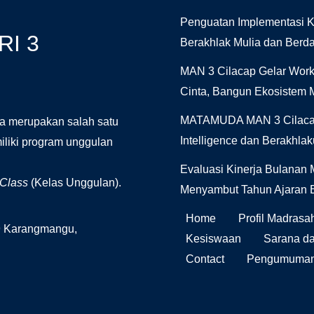
Penguatan Implementasi K
I 3
Berakhlak Mulia dan Berd
MAN 3 Cilacap Gelar Work
Cinta, Bangun Ekosistem M
MATAMUDA MAN 3 Cilacap 
a merupakan salah satu
Intelligence dan Berakhla
iliki program unggulan
Evaluasi Kinerja Bulanan 
 Class
(Kelas Unggulan).
Menyambut Tahun Ajaran 
Home
Profil Madrasa
09 Karangmangu,
Kesiswaan
Sarana d
Contact
Pengumuman