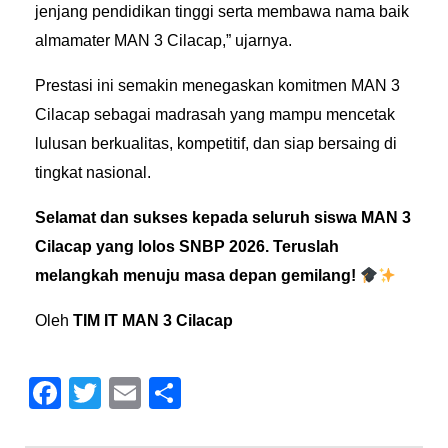
jenjang pendidikan tinggi serta membawa nama baik
almamater MAN 3 Cilacap,” ujarnya.
Prestasi ini semakin menegaskan komitmen MAN 3
Cilacap sebagai madrasah yang mampu mencetak
lulusan berkualitas, kompetitif, dan siap bersaing di
tingkat nasional.
Selamat dan sukses kepada seluruh siswa MAN 3
Cilacap yang lolos SNBP 2026. Teruslah
melangkah menuju masa depan gemilang!
Oleh
TIM IT MAN 3 Cilacap
F
T
E
S
a
wi
m
h