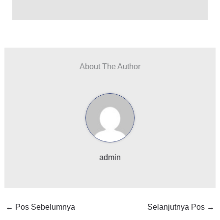
o
k
About The Author
admin
←
Pos Sebelumnya
Selanjutnya Pos
→