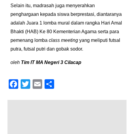
Selain itu, madrasah juga menyerahkan
penghargaan kepada siswa berprestasi, diantaranya
adalah Juara 1 lomba mural dalam rangka Hari Amal
Bhakti (HAB) Ke 80 Kementerian Agama serta para
pemenang lomba
class meeting
yang meliputi futsal
putra, futsal putri dan gobak sodor.
oleh
Tim IT MA Negeri 3 Cilacap
F
T
E
S
a
wi
m
h
c
tt
ail
ar
e
er
e
b
o