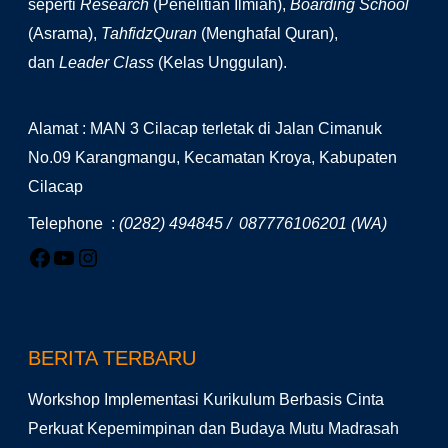
seperti
Research
(Penelitian Ilmiah),
Boarding School
(Asrama),
TahfidzQuran
(Menghafal Quran),
dan
Leader Class
(Kelas Unggulan).
Alamat : MAN 3 Cilacap terletak di Jalan Cimanuk
No.09 Karangmangu, Kecamatan Kroya, Kabupaten
Cilacap
Telephone :
(0282) 494845 / 087776106201 (WA)
BERITA TERBARU
Workshop Implementasi Kurikulum Berbasis Cinta
Perkuat Kepemimpinan dan Budaya Mutu Madrasah