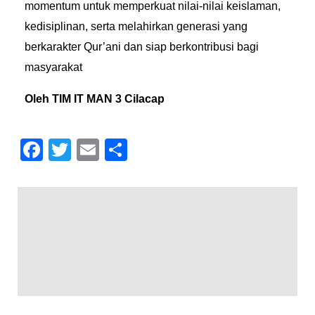
momentum untuk memperkuat nilai-nilai keislaman,
kedisiplinan, serta melahirkan generasi yang
berkarakter Qur’ani dan siap berkontribusi bagi
masyarakat
Oleh TIM IT MAN 3 Cilacap
F
T
E
S
a
wi
m
h
c
tt
ail
ar
e
er
e
b
o
o
k