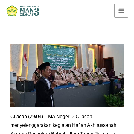
Lewati
ke
konten
Cilacap (29/04) – MA Negeri 3 Cilacap
menyelenggarakan kegiatan Haflah Akhirussanah
Asrama Pesantren Bahrul ‘Ulum Tahun Pelajaran