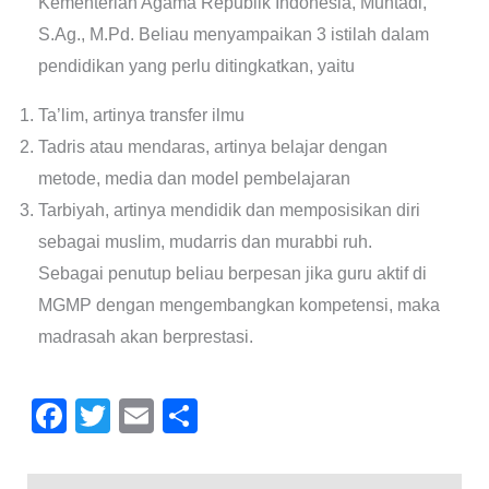
Kementerian Agama Republik Indonesia, Muhtadi,
S.Ag., M.Pd. Beliau menyampaikan 3 istilah dalam
pendidikan yang perlu ditingkatkan, yaitu
Ta’lim, artinya transfer ilmu
Tadris atau mendaras, artinya belajar dengan
metode, media dan model pembelajaran
Tarbiyah, artinya mendidik dan memposisikan diri
sebagai muslim, mudarris dan murabbi ruh.
Sebagai penutup beliau berpesan jika guru aktif di
MGMP dengan mengembangkan kompetensi, maka
madrasah akan berprestasi.
F
T
E
S
a
wi
m
h
c
tt
ail
ar