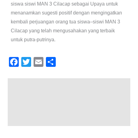
siswa siswi MAN 3 Cilacap sebagai Upaya untuk
menanamkan sugesti positif dengan mengingatkan
kembali perjuangan orang tua siswa–siswi MAN 3
Cilacap yang telah mengusahakan yang terbaik
untuk putra-putrinya.
F
T
E
S
a
wi
m
h
c
tt
ail
ar
e
er
e
b
o
o
k