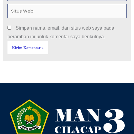
Situs
Web
Simpan nama, email, dan situs web saya pada
peramban ini untuk komentar saya berikutnya.
Facebook
YouTube
Instagram