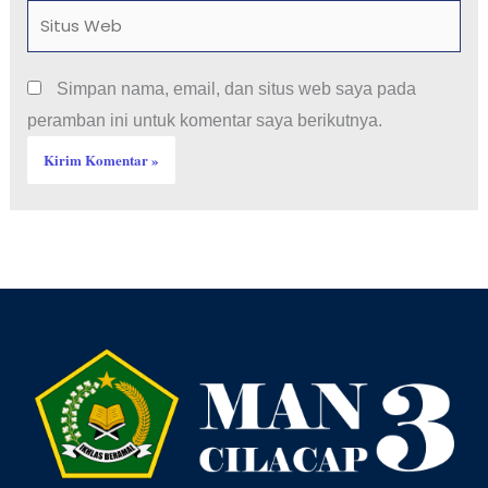
Situs
Web
Simpan nama, email, dan situs web saya pada
peramban ini untuk komentar saya berikutnya.
Facebook
YouTube
Instagram