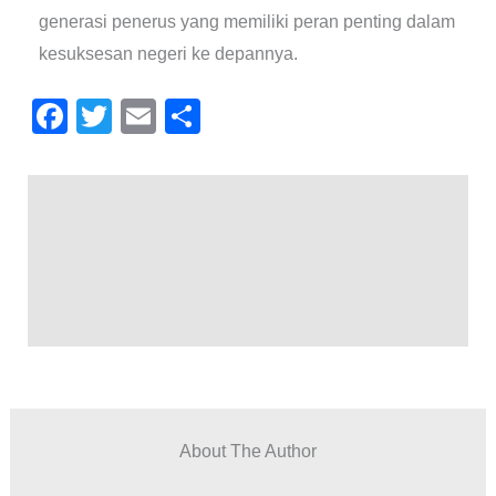
generasi penerus yang memiliki peran penting dalam
kesuksesan negeri ke depannya.
F
T
E
S
a
wi
m
h
c
tt
ail
ar
e
er
e
b
o
o
k
About The Author