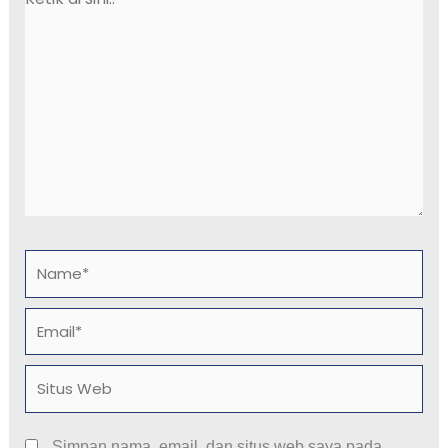
di
sini..
Name*
Email*
Situs
Web
Simpan nama, email, dan situs web saya pada