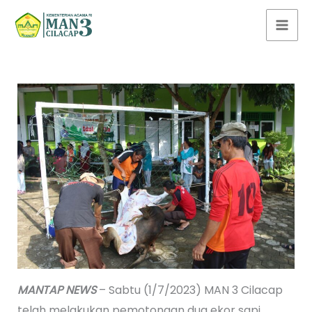
Lewati
ke
konten
MANTAP NEWS
– Sabtu (1/7/2023) MAN 3 Cilacap
telah melakukan pemotongan dua ekor sapi