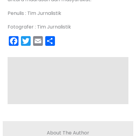
Penulis : Tim Jurnalistik
Fotografer : Tim Jurnalistik
F
T
E
S
a
w
m
h
c
itt
ai
ar
e
er
l
e
b
o
o
k
About The Author